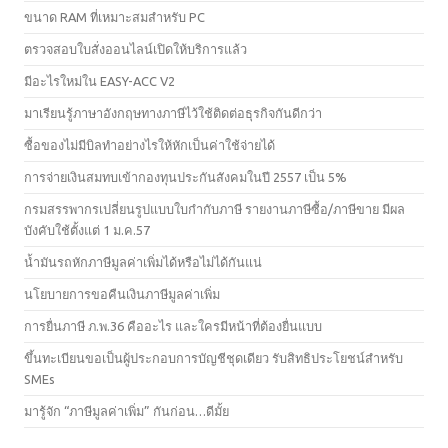
ขนาด RAM ที่เหมาะสมสำหรับ PC
ตรวจสอบใบสั่งออนไลน์เปิดให้บริการแล้ว
มีอะไรใหม่ใน EASY-ACC V2
มาเรียนรู้ภาษาอังกฤษทางภาษีไว้ใช้ติดต่อธุรกิจกันดีกว่า
ซื้อของไม่มีบิลทำอย่างไรให้หักเป็นค่าใช้จ่ายได้
การจ่ายเงินสมทบเข้ากองทุนประกันสังคมในปี 2557 เป็น 5%
กรมสรรพากรเปลี่ยนรูปแบบใบกํากับภาษี รายงานภาษีซื้อ/ภาษีขาย มีผล
บังคับใช้ตั้งแต่ 1 ม.ค.57
น้ำมันรถหักภาษีมูลค่าเพิ่มได้หรือไม่ได้กันแน่
นโยบายการขอคืนเงินภาษีมูลค่าเพิ่ม
การยื่นภาษี ภ.พ.36 คืออะไร และใครมีหน้าที่ต้องยื่นแบบ
ขึ้นทะเบียนขอเป็นผู้ประกอบการบัญชีชุดเดียว รับสิทธิประโยชน์สำหรับ
SMEs
มารู้จัก “ภาษีมูลค่าเพิ่ม” กันก่อน…ดีมั้ย