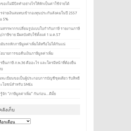
้อของไม่มีบิลทำอย่างไรให้หักเป็นค่าใช้จ่ายได้
รจ่ายเงินสมทบเข้ากองทุนประกันสังคมในปี 2557
็น 5%
มสรรพากรเปลี่ยนรูปแบบใบกํากับภาษี รายงานภาษี
้อ/ภาษีขาย มีผลบังคับใช้ตั้งแต่ 1 ม.ค.57
ำมันรถหักภาษีมูลค่าเพิ่มได้หรือไม่ได้กันแน่
ยบายการขอคืนเงินภาษีมูลค่าเพิ่ม
รยื่นภาษี ภ.พ.36 คืออะไร และใครมีหน้าที่ต้องยื่น
บบ
้นทะเบียนขอเป็นผู้ประกอบการบัญชีชุดเดียว รับสิทธิ
ะโยชน์สำหรับ SMEs
รู้จัก “ภาษีมูลค่าเพิ่ม” กันก่อน…ดีมั้ย
คลังเก็บ
ังเก็บ