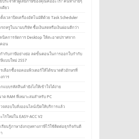
ขประจำตัวผู้เสียภาษีของคุณคืออะไร? ค้นหาง่ายๆ
ดเดียว
ธีตั้งเวลาปิดเครื่องอัตโนมัติด้วย Task Scheduler
้อรถหรูในนามบริษัท ซื้อเงินสดหรือเงินผ่อนดีกว่า
คนิคการจัดการ Desktop ให้สะอาดปราศจาก
อคอน
กำกับภาษีอย่างย่อ ลดขั้นตอนในการออกใบกำกับ
ษีแบบใหม่ 2557
รเลือกซื้อจอคอมพิวเตอร์ให้ได้ขนาดตัวอักษรที่
องการ
กแบบรหัสสินค้ายังไงให้เข้าใจได้ง่าย
าด RAM ที่เหมาะสมสำหรับ PC
วจสอบใบสั่งออนไลน์เปิดให้บริการแล้ว
อะไรใหม่ใน EASY-ACC V2
เรียนรู้ภาษาอังกฤษทางภาษีไว้ใช้ติดต่อธุรกิจกันดี
่า