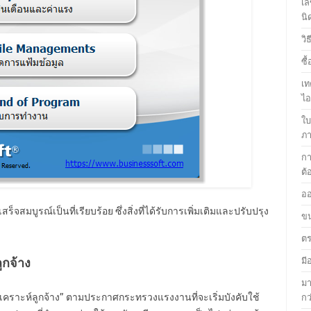
เล
นิ
วิ
ซื
เท
ไ
ใบ
ภา
กา
ต้
ออ
สมบูรณ์เป็นที่เรียบร้อย ซึ่งสิ่งที่ได้รับการเพิ่มเติมและปรับปรุง
ขน
ตร
มี
ูกจ้าง
มา
เคราะห์ลูกจ้าง” ตามประกาศกระทรวงแรงงานที่จะเริ่มบังคับใช้
กว