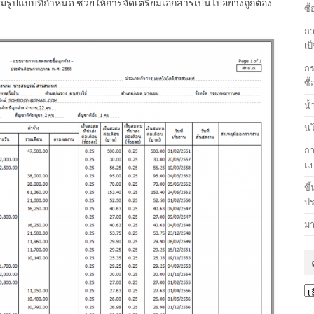
ามรูปแบบที่กำหนด ช่วยให้การจัดเตรียมเอกสารเป็นไปอย่างถูกต้อง
ซื
กา
เป
กร
ซื
น้
นโ
กา
แ
ขึ
ปร
มา
คล