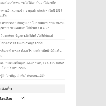
้อของไม่มีบิลทำอย่างไรให้หักเป็นค่าใช้จ่ายได้
รจ่ายเงินสมทบเข้ากองทุนประกันสังคมในปี 2557
็น 5%
มสรรพากรเปลี่ยนรูปแบบใบกํากับภาษี รายงานภาษี
้อ/ภาษีขาย มีผลบังคับใช้ตั้งแต่ 1 ม.ค.57
ำมันรถหักภาษีมูลค่าเพิ่มได้หรือไม่ได้กันแน่
ยบายการขอคืนเงินภาษีมูลค่าเพิ่ม
รยื่นภาษี ภ.พ.36 คืออะไร และใครมีหน้าที่ต้องยื่น
บบ
้นทะเบียนขอเป็นผู้ประกอบการบัญชีชุดเดียว รับสิทธิ
ะโยชน์สำหรับ SMEs
รู้จัก “ภาษีมูลค่าเพิ่ม” กันก่อน…ดีมั้ย
คลังเก็บ
ังเก็บ