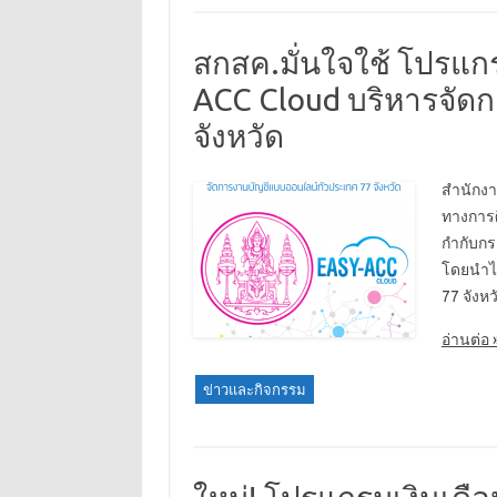
สกสค.มั่นใจใช้ โปรแ
ACC Cloud บริหารจัดก
จังหวัด
สำนักง
ทางการศ
กำกับกร
โดยนำไป
77 จังห
อ่านต่อ 
ข่าวและกิจกรรม