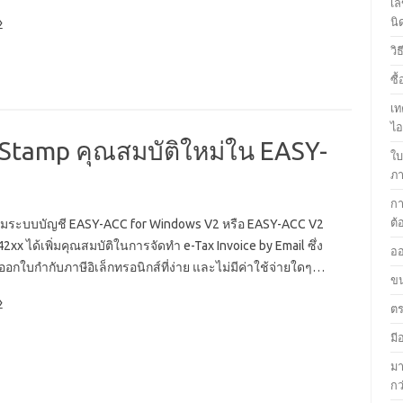
เล
นิ
»
วิ
ซื
เท
ไ
 Stamp คุณสมบัติใหม่ใน EASY-
ใบ
ภา
กา
ต้
มระบบบัญชี EASY-ACC for Windows V2 หรือ EASY-ACC V2
B42xx ได้เพิ่มคุณสมบัติในการจัดทำ e-Tax Invoice by Email ซึ่ง
ออ
ออกใบกำกับภาษีอิเล็กทรอนิกส์ที่ง่าย และไม่มีค่าใช้จ่ายใดๆ…
ขน
»
ตร
มี
มา
กว