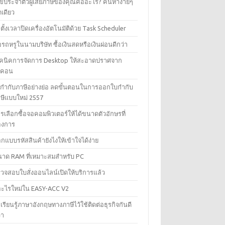
ขประจำตัวผู้เสียภาษีของคุณคืออะไร? ค้นหาง่ายๆ
ดเดียว
ธีตั้งเวลาปิดเครื่องอัตโนมัติด้วย Task Scheduler
้อรถหรูในนามบริษัท ซื้อเงินสดหรือเงินผ่อนดีกว่า
คนิคการจัดการ Desktop ให้สะอาดปราศจาก
อคอน
กำกับภาษีอย่างย่อ ลดขั้นตอนในการออกใบกำกับ
ษีแบบใหม่ 2557
รเลือกซื้อจอคอมพิวเตอร์ให้ได้ขนาดตัวอักษรที่
องการ
กแบบรหัสสินค้ายังไงให้เข้าใจได้ง่าย
าด RAM ที่เหมาะสมสำหรับ PC
วจสอบใบสั่งออนไลน์เปิดให้บริการแล้ว
อะไรใหม่ใน EASY-ACC V2
เรียนรู้ภาษาอังกฤษทางภาษีไว้ใช้ติดต่อธุรกิจกันดี
่า