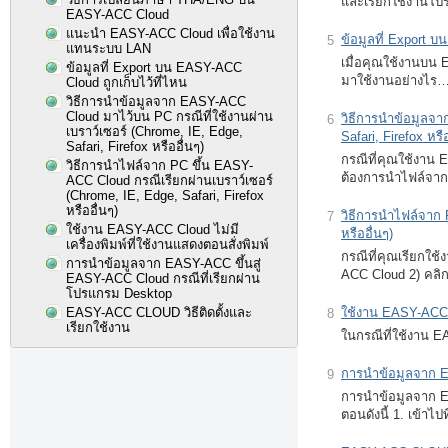
และเรียกใช้งานโ
EASY-ACC Cloud
แนะนำ EASY-ACC Cloud เพื่อใช้งาน
ข้อมูลที่ Export บ
5
แทนระบบ LAN
เมื่อคุณใช้งานบน E
ข้อมูลที่ Export บน EASY-ACC
มาใช้งานอย่างไร
Cloud ถูกเก็บไว้ที่ไหน
วิธีการนำข้อมูลจาก EASY-ACC
Cloud มาไว้บน PC กรณีที่ใช้งานผ่าน
วิธีการนำข้อมูลจา
6
เบราว์เซอร์ (Chrome, IE, Edge,
Safari, Firefox หรือ
Safari, Firefox หรืออื่นๆ)
กรณีที่คุณใช้งาน E
วิธีการนำไฟล์จาก PC ขึ้น EASY-
ต้องการนำไฟล์จาก
ACC Cloud กรณีเรียกผ่านเบราว์เซอร์
(Chrome, IE, Edge, Safari, Firefox
หรืออื่นๆ)
วิธีการนำไฟล์จาก 
7
ใช้งาน EASY-ACC Cloud ไม่มี
หรืออื่นๆ)
เครื่องพิมพ์ที่ใช้งานแสดงตอนสั่งพิมพ์
กรณีที่คุณเรียกใช
การนำข้อมูลจาก EASY-ACC ขึ้นสู่
ACC Cloud 2) คล
EASY-ACC Cloud กรณีที่เรียกผ่าน
โปรแกรม Desktop
EASY-ACC CLOUD วิธีติดตั้งและ
ใช้งาน EASY-ACC Cl
8
เรียกใช้งาน
ในกรณีที่ใช้งาน EA
การนำข้อมูลจาก E
9
การนำข้อมูลจาก EA
ตอนดังนี้ 1. เข้าไป