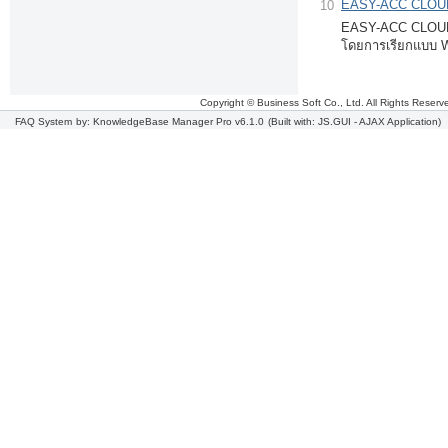
EASY-ACC CLOUD วิ
10
EASY-ACC CLOUD สา
โดยการเรียกแบบ 
Copyright © Business Soft Co., Ltd. All Rights Reserv
FAQ System
by: KnowledgeBase Manager Pro v6.1.0
(Built with: JS.GUI -
AJAX Application
)