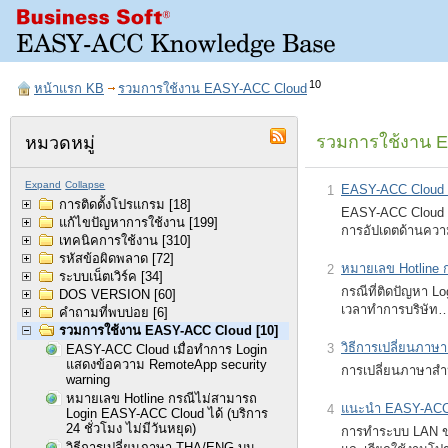
10
หน้าแรก KB
รวมการใช้งาน EASY-ACC Cloud
รวมการใช้งาน 
หมวดหมู่
Expand
Collapse
EASY-ACC Cloud เ
1
การติดตั้งโปรแกรม
[18]
EASY-ACC Cloud เม
แก้ไขปัญหาการใช้งาน
[199]
การอัปเดตด้านคว
เทคนิคการใช้งาน
[310]
รหัสข้อผิดพลาด
[72]
หมายเลข Hotline ก
2
ระบบเน็ตเวิร์ค
[34]
กรณีที่ติดปัญหา L
DOS VERSION
[60]
เวลาทำการบริษัท
คำถามที่พบบ่อย
[6]
รวมการใช้งาน EASY-ACC Cloud
[10]
วิธีการเปลี่ยนภ
3
EASY-ACC Cloud เมื่อทำการ Login
แสดงข้อความ RemoteApp security
การเปลี่ยนภาษาสำหร
warning
หมายเลข Hotline กรณีไม่สามารถ
แนะนำ EASY-ACC 
4
Login EASY-ACC Cloud ได้ (บริการ
24 ชั่วโมง ไม่มีวันหยุด)
การทำระบบ LAN ขอ
วิธีการเปลี่ยนภาษา THA/ENG บน