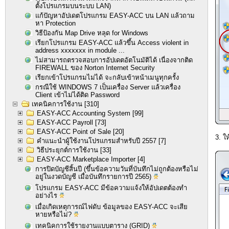
ตั้งโปรแกรมบนระบบ LAN)
แก้ปัญหาอัปเดตโปรแกรม EASY-ACC บน LAN แล้วถาม
หา Protection
วิธีป้องกัน Map Drive หลุด for Windows
เรียกโปรแกรม EASY-ACC แล้วขึ้น Access violent in
address xxxxxxx in module ...
ไม่สามารถตรวจสอบการอัปเดตอัตโนมัติได้ เนื่องจากติด
FIREWALL ของ Norton Internet Security
เรียกเข้าโปรแกรมไม่ได้ จะกลับเข้าหน้าเมนูทุกครั้ง
กรณีใช้ WINDOWS 7 เป็นเครื่อง Server แล้วเครื่อง
Client เข้าไม่ได้ติด Password
เทคนิคการใช้งาน
[310]
EASY-ACC Accounting System
[99]
EASY-ACC Payroll
[73]
EASY-ACC Point of Sale
[20]
3. ใ
คำแนะนำผู้ใช้งานโปรแกรมสำหรับปี 2557
[7]
วิธีประยุกต์การใช้งาน
[33]
EASY-ACC Marketplace Importer
[4]
การปิดบัญชีสิ้นปี (ขึ้นข้อความวันที่บันทึกไม่ถูกต้องหรือไม่
อยู่ในงวดบัญชี เมื่อบันทึกรายการปี 2565)
โปรแกรม EASY-ACC มีข้อความแจ้งให้อัปเดตต้องทำ
อย่างไร
เมื่อเกิดเหตุการณ์ไฟดับ ข้อมูลของ EASY-ACC จะเสีย
หายหรือไม่?
เทคนิคการใช้รายงานแบบตาราง (GRID)