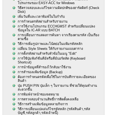
โปรแกรมของ EASY-ACC for Windows
วิธีตรวจสอบและแก้ไขความผิดปกติของฮาร์ดดิสก์ (Check
Disk)
เพิ่มวันที่และเวลาพิมพ์ในใบกำกับ
การกำหนดรหัสผ่านสำหรับรายงาน
การใช้งานโปรแกรม ECCHGMST สำหรับเปลี่ยนแปลง
ข้อมูลใน IC-AR แบบ BATCH
การเปลี่ยนการแสดงการค้นหา จากเรียงตามรหัส เป็นเรียง
ตามชื่อ
วิธีการเพิ่มรูปภาพและโน้ตย่อในแฟ้มรหัสหลัก
เปลี่ยน Style Sheets ให้กับรายงานแบบตาราง
การตั้งรหัสผ่านสำหรับหัวข้อในเมนู "Edit"
การใช้ปุ่มฟังก์ชั่นคีย์หรือคีย์บอร์ดลัด (Keyboard
Shortcut)
การนำข้อมูลที่สำรองไว้กลับมาใช้งาน
การสำรองแฟ้มข้อมูล (Backup)
ต้องการกำหนดรหัสเพื่อใช้ในการบันทึกรายละเอียดของ
สินค้า
ปุ่ม PUSH PIN ปุ่มเล็ก ๆ ในรายงาน ที่ช่วยให้คุณทำงาน
สะดวกขึ้น
การพิมพ์จ่าหน้าซองจดหมาย
การตรวจสอบจำนวนสิทธิ์การติดตั้งคงเหลือ
วิธีการสร้างแฟ้มข้อมูลหลายกิจการ
วิธีการเปลี่ยนแปลง/แก้ไขรหัสหลัก (รหัสสินค้า,รหัส
บัญชี,รหัสลูกค้า,รหัสเจ้าหนี้)