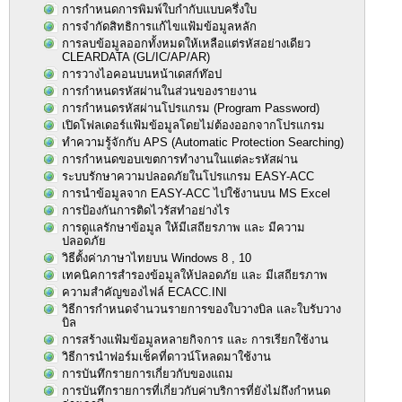
การกำหนดการพิมพ์ใบกำกับแบบครึ่งใบ
การจำกัดสิทธิการแก้ไขแฟ้มข้อมูลหลัก
การลบข้อมูลออกทั้งหมดให้เหลือแต่รหัสอย่างเดียว
CLEARDATA (GL/IC/AP/AR)
การวางไอคอนบนหน้าเดสก์ท๊อป
การกำหนดรหัสผ่านในส่วนของรายงาน
การกำหนดรหัสผ่านโปรแกรม (Program Password)
เปิดโฟลเดอร์แฟ้มข้อมูลโดยไม่ต้องออกจากโปรแกรม
ทำความรู้จักกับ APS (Automatic Protection Searching)
การกำหนดขอบเขตการทำงานในแต่ละรหัสผ่าน
ระบบรักษาความปลอดภัยในโปรแกรม EASY-ACC
การนำข้อมูลจาก EASY-ACC ไปใช้งานบน MS Excel
การป้องกันการติดไวรัสทำอย่างไร
การดูแลรักษาข้อมูล ให้มีเสถียรภาพ และ มีความ
ปลอดภัย
วิธีตั้งค่าภาษาไทยบน Windows 8 , 10
เทคนิคการสำรองข้อมูลให้ปลอดภัย และ มีเสถียรภาพ
ความสำคัญของไฟล์ ECACC.INI
วิธีการกำหนดจำนวนรายการของใบวางบิล และใบรับวาง
บิล
การสร้างแฟ้มข้อมูลหลายกิจการ และ การเรียกใช้งาน
วิธีการนำฟอร์มเช็คที่ดาวน์โหลดมาใช้งาน
การบันทึกรายการเกี่ยวกับของแถม
การบันทึกรายการที่เกี่ยวกับค่าบริการที่ยังไม่ถึงกำหนด