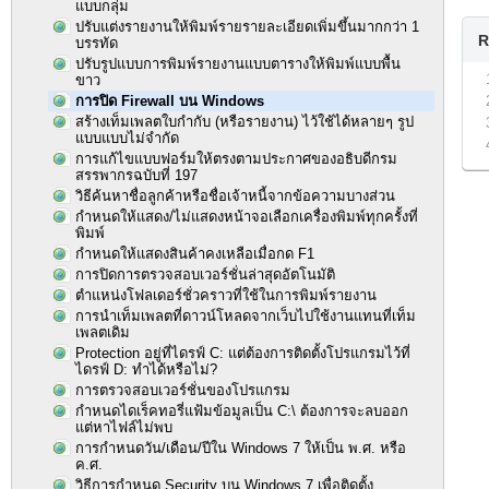
แบบกลุ่ม
ปรับแต่งรายงานให้พิมพ์รายรายละเอียดเพิ่มขึ้นมากกว่า 1
R
บรรทัด
ปรับรูปแบบการพิมพ์รายงานแบบตารางให้พิมพ์แบบพื้น
ขาว
การปิด Firewall บน Windows
สร้างเท็มเพลตใบกำกับ (หรือรายงาน) ไว้ใช้ได้หลายๆ รูป
แบบแบบไม่จำกัด
การแก้ไขแบบฟอร์มให้ตรงตามประกาศของอธิบดีกรม
สรรพากรฉบับที่ 197
วิธีค้นหาชื่อลูกค้าหรือชื่อเจ้าหนี้จากข้อความบางส่วน
กำหนดให้แสดง/ไม่แสดงหน้าจอเลือกเครื่องพิมพ์ทุกครั้งที่
พิมพ์
กำหนดให้แสดงสินค้าคงเหลือเมื่อกด F1
การปิดการตรวจสอบเวอร์ชั่นล่าสุดอัตโนมัติ
ตำแหน่งโฟลเดอร์ชั่วคราวที่ใช้ในการพิมพ์รายงาน
การนำเท็มเพลตที่ดาวน์โหลดจากเว็บไปใช้งานแทนที่เท็ม
เพลตเดิม
Protection อยู่ที่ไดรฟ์ C: แต่ต้องการติดตั้งโปรแกรมไว้ที่
ไดรฟ์ D: ทำได้หรือไม่?
การตรวจสอบเวอร์ชั่นของโปรแกรม
กำหนดไดเร็คทอรี่แฟ้มข้อมูลเป็น C:\ ต้องการจะลบออก
แต่หาไฟล์ไม่พบ
การกำหนดวัน/เดือน/ปีใน Windows 7 ให้เป็น พ.ศ. หรือ
ค.ศ.
วิธีการกำหนด Security บน Windows 7 เพื่อติดตั้ง