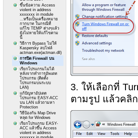
ขึ้นข้อความ Access
violent in address
xxxxxxx in module
...หรือเป็นเครื่องหมาย
กากบาท ในกรณีที่
แก้ไข TEMP ต่างๆแล้ว
ยังไม่หายให้แก้ไขตาม
นี้
วิธีการ Bypass ไม่ให้
Kaspersky ลบไฟล์
actman.exe(actman.dll)
การปิด Firewall บน
Windows
เรียกโปรแกรมไม่ได้
หลังจากทำการอัพเดท
โปรแกรม (ติดตั้ง
โปรแกรมบนระบบ
3. ให้เลือกที่ T
LAN)
แก้ปัญหาอัปเดต
ตามรูป แล้วคลิ
โปรแกรม EASY-ACC
บน LAN แล้วถามหา
Protection
วิธีป้องกัน Map Drive
หลุด for Windows
เรียกโปรแกรม EASY-
ACC แล้วขึ้น Access
violent in address
xxxxxxx in module ...