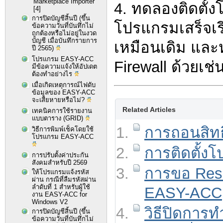
Marketplace Importer
4. ทดลองติดตั้ง
[4]
การปิดบัญชีสิ้นปี (ขึ้น
โปรแกรมเสร็จเรี
ข้อความวันที่บันทึกไม่
ถูกต้องหรือไม่อยู่ในงวด
บัญชี เมื่อบันทึกรายการ
เหมือนเดิม และห
ปี 2565)
โปรแกรม EASY-ACC
Firewall ด้วยเช่
มีข้อความแจ้งให้อัปเดต
ต้องทำอย่างไร
เมื่อเกิดเหตุการณ์ไฟดับ
ข้อมูลของ EASY-ACC
จะเสียหายหรือไม่?
Related Articles
เทคนิคการใช้รายงาน
แบบตาราง (GRID)
การถอนสิทธ
วิธีการพิมพ์เช็คโดยใช้
โปรแกรม EASY-ACC
การติดตั้
การปรับตั้งค่าประกัน
สังคมสำหรับปี 2569
การขอ Reset
ให้โปรแกรมแจ้งรหัส
ผ่าน กรณีที่ลืมรหัสผ่าน
ลำดับที่ 1 สำหรับผู้ใช้
EASY-ACC
งาน EASY-ACC for
Windows V2
วิธีปิดการ
การปิดบัญชีสิ้นปี (ขึ้น
ข้อความวันที่บันทึกไม่