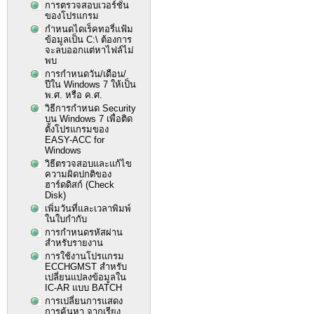
การตรวจสอบเวอร์ชั่น
ของโปรแกรม
กำหนดไดเร็คทอรี่แฟ้ม
ข้อมูลเป็น C:\ ต้องการ
จะลบออกแต่หาไฟล์ไม่
พบ
การกำหนดวัน/เดือน/
ปีใน Windows 7 ให้เป็น
พ.ศ. หรือ ค.ศ.
วิธีการกำหนด Security
บน Windows 7 เพื่อติด
ตั้งโปรแกรมของ
EASY-ACC for
Windows
วิธีตรวจสอบและแก้ไข
ความผิดปกติของ
ฮาร์ดดิสก์ (Check
Disk)
เพิ่มวันที่และเวลาพิมพ์
ในใบกำกับ
การกำหนดรหัสผ่าน
สำหรับรายงาน
การใช้งานโปรแกรม
ECCHGMST สำหรับ
เปลี่ยนแปลงข้อมูลใน
IC-AR แบบ BATCH
การเปลี่ยนการแสดง
การค้นหา จากเรียง