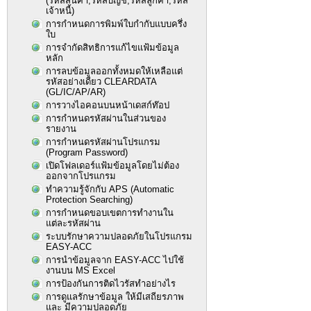
(รหัสสินค้า,รหัสบัญชี,รหัสลูกค้า,รหัส
เจ้าหนี้)
การกำหนดการพิมพ์ใบกำกับแบบครึ่ง
ใบ
การจำกัดสิทธิการแก้ไขแฟ้มข้อมูล
หลัก
การลบข้อมูลออกทั้งหมดให้เหลือแต่
รหัสอย่างเดียว CLEARDATA
(GL/IC/AP/AR)
การวางไอคอนบนหน้าเดสก์ท๊อป
การกำหนดรหัสผ่านในส่วนของ
รายงาน
การกำหนดรหัสผ่านโปรแกรม
(Program Password)
เปิดโฟลเดอร์แฟ้มข้อมูลโดยไม่ต้อง
ออกจากโปรแกรม
ทำความรู้จักกับ APS (Automatic
Protection Searching)
การกำหนดขอบเขตการทำงานใน
แต่ละรหัสผ่าน
ระบบรักษาความปลอดภัยในโปรแกรม
EASY-ACC
การนำข้อมูลจาก EASY-ACC ไปใช้
งานบน MS Excel
การป้องกันการติดไวรัสทำอย่างไร
การดูแลรักษาข้อมูล ให้มีเสถียรภาพ
และ มีความปลอดภัย