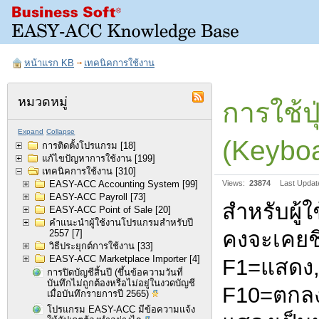
หน้าแรก KB
เทคนิคการใช้งาน
หมวดหมู่
การใช้ปุ
Expand
Collapse
(Keyboa
การติดตั้งโปรแกรม
[18]
แก้ไขปัญหาการใช้งาน
[199]
เทคนิคการใช้งาน
[310]
EASY-ACC Accounting System
[99]
Views:
23874
Last Updat
EASY-ACC Payroll
[73]
สำหรับผู้
EASY-ACC Point of Sale
[20]
คำแนะนำผู้ใช้งานโปรแกรมสำหรับปี
คงจะเคยชิน
2557
[7]
วิธีประยุกต์การใช้งาน
[33]
EASY-ACC Marketplace Importer
[4]
F1=แสดง, 
การปิดบัญชีสิ้นปี (ขึ้นข้อความวันที่
บันทึกไม่ถูกต้องหรือไม่อยู่ในงวดบัญชี
F10=ตกลง 
เมื่อบันทึกรายการปี 2565)
โปรแกรม EASY-ACC มีข้อความแจ้ง