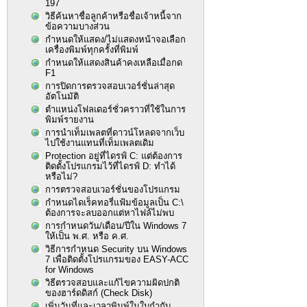
197
วิธีค้นหาชื่อลูกค้าหรือชื่อเจ้าหนี้จาก
ข้อความบางส่วน
กำหนดให้แสดง/ไม่แสดงหน้าจอเลือก
เครื่องพิมพ์ทุกครั้งที่พิมพ์
กำหนดให้แสดงสินค้าคงเหลือเมื่อกด
F1
การปิดการตรวจสอบเวอร์ชั่นล่าสุด
อัตโนมัติ
ตำแหน่งโฟลเดอร์ชั่วคราวที่ใช้ในการ
พิมพ์รายงาน
การนำเท็มเพลตที่ดาวน์โหลดจากเว็บ
ไปใช้งานแทนที่เท็มเพลตเดิม
Protection อยู่ที่ไดรฟ์ C: แต่ต้องการ
ติดตั้งโปรแกรมไว้ที่ไดรฟ์ D: ทำได้
หรือไม่?
การตรวจสอบเวอร์ชั่นของโปรแกรม
กำหนดไดเร็คทอรี่แฟ้มข้อมูลเป็น C:\
ต้องการจะลบออกแต่หาไฟล์ไม่พบ
การกำหนดวัน/เดือน/ปีใน Windows 7
ให้เป็น พ.ศ. หรือ ค.ศ.
วิธีการกำหนด Security บน Windows
7 เพื่อติดตั้งโปรแกรมของ EASY-ACC
for Windows
วิธีตรวจสอบและแก้ไขความผิดปกติ
ของฮาร์ดดิสก์ (Check Disk)
เพิ่มวันที่และเวลาพิมพ์ในใบกำกับ